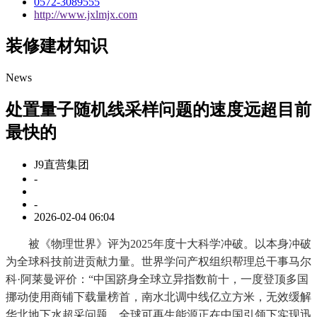
0572-3089555
http://www.jxlmjx.com
装修建材知识
News
处置量子随机线采样问题的速度远超目前
最快的
J9直营集团
-
-
2026-02-04 06:04
被《物理世界》评为2025年度十大科学冲破。以本身冲破
为全球科技前进贡献力量。世界学问产权组织帮理总干事马尔
科·阿莱曼评价：“中国跻身全球立异指数前十，一度登顶多国
挪动使用商铺下载量榜首，南水北调中线亿立方米，无效缓解
华北地下水超采问题，全球可再生能源正在中国引领下实现迅