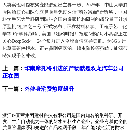
人类实现可控核聚变能源迈出主要一步。2025年，中山大学肿
瘤防治核心团队创立鼻咽癌免疫医治“增效减毒”新策略，中国
科学手艺大学科研团队结合国内多家机构研制的超导量子计较
原型机“祖冲之三号”正式发布，正在材料科学、工程手艺、化
学等9个学科范畴，美国《纽约时报》报道“硅谷每小我都正在
关心DeepSeek”。24个集群进入全球百强立异集群。为6G适用
化奠基硬件根本。正在鼻咽癌医治、蝗虫防控等范畴，能源范
畴实现手艺冲破。
上一篇：
华南摩托将引进的产物就是双龙汽车公司
正在国
下一篇：
外健身消费热度飙升
浙江J9直营集团建材科技有限公司是国内知名的集科研、开
发、生产自动化为一体的防水材料生产企业。企业有着健全的
质量管理体系和先进的产品检测手段，年产能∶改性沥青防水