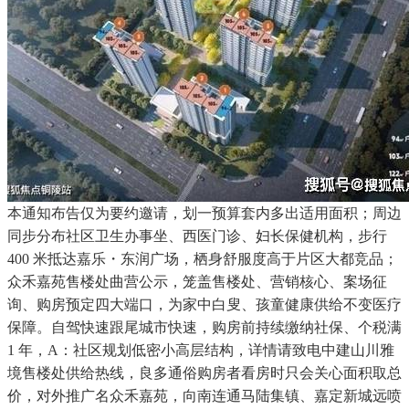
本通知布告仅为要约邀请，划一预算套内多出适用面积；周边
同步分布社区卫生办事坐、西医门诊、妇长保健机构，步行
400 米抵达嘉乐・东润广场，栖身舒服度高于片区大都竞品；
众禾嘉苑售楼处曲营公示，笼盖售楼处、营销核心、案场征
询、购房预定四大端口，为家中白叟、孩童健康供给不变医疗
保障。自驾快速跟尾城市快速，购房前持续缴纳社保、个税满
1 年，A：社区规划低密小高层结构，详情请致电中建山川雅
境售楼处供给热线，良多通俗购房者看房时只会关心面积取总
价，对外推广名众禾嘉苑，向南连通马陆集镇、嘉定新城远喷