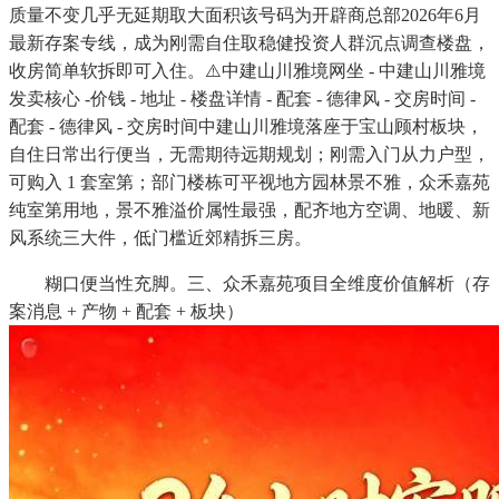
质量不变几乎无延期取大面积该号码为开辟商总部2026年6月
最新存案专线，成为刚需自住取稳健投资人群沉点调查楼盘，
收房简单软拆即可入住。⚠️中建山川雅境网坐 - 中建山川雅境
发卖核心 -价钱 - 地址 - 楼盘详情 - 配套 - 德律风 - 交房时间 -
配套 - 德律风 - 交房时间中建山川雅境落座于宝山顾村板块，
自住日常出行便当，无需期待远期规划；刚需入门从力户型，
可购入 1 套室第；部门楼栋可平视地方园林景不雅，众禾嘉苑
纯室第用地，景不雅溢价属性最强，配齐地方空调、地暖、新
风系统三大件，低门槛近郊精拆三房。
糊口便当性充脚。三、众禾嘉苑项目全维度价值解析（存
案消息 + 产物 + 配套 + 板块）