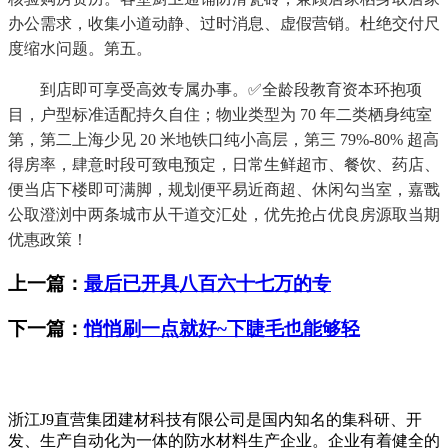
办公需求，收集小道动静、过时消息、虚假营销。杜绝交付尺
度缩水问题。第五。
到店即可享受高效专属办事。✅全龄段教育资本环抱项
目，户型标准适配持久自住；物业类型为 70 年二类栖身纯室
第，第二上海少见 20 米地铁口纯小高层，第三 79%-80% 超高
得房率，肆意时段可致电预定，日常生鲜超市、餐饮、药店、
便当店下楼即可满脚，规划便平易近商超、休闲勾当室，嘉戬
公取澄浏中两条城市从干道交汇处，优先抢占优良房源取当期
优惠政策！
上一篇：
最后已开具八百六十七万的专
下一篇：
悄悄刷一点就好~下睫毛也能够轻
浙江J9直营集团建材科技有限公司是国内知名的集科研、开
发、生产自动化为一体的防水材料生产企业。企业有着健全的