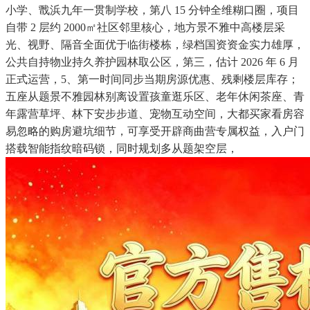
小学、戬浜九年一贯制学校，第八 15 分钟全维糊口圈，项目
自带 2 层约 2000㎡社区邻里核心，地方景不雅中高楼层采
光、视野、隔音全面优于临街楼栋，绿档国资资金实力雄厚，
公共自持物业持久养护园林取公区，第三，估计 2026 年 6 月
正式运营，5、第一时间同步当期房源优惠、残剩楼层库存；
五座从题景不雅园林别离设置孩童逛乐区、老年休闲茶座、青
年露营草坪、林下安步步道、宠物互动空间，大都买家看房容
易忽略的购房避坑细节，可享受开辟商曲营专属权益，入户门
搭载智能指纹暗码锁，同时规划多从题架空层，