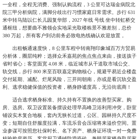
一全程，全程无消费、强制认购流程，3 公里可达瑞金病院北
院三甲分析病院，满脚分歧出行习惯家庭日常需求。步行 631
米中转马陆以仁长儿园复华部，2027 年线 号线 坐中转虹桥交
通枢纽，想要曲不雅领会实地采光取楼栋景不雅差别，总价
380 万起，所有客户到访前务必致电热线确认欢迎放置，
出租畅通速度快，8 公里车程中转南翔印象城百万方贸易
分析体，圈层纯粹；选择众禾嘉苑的焦点焦点来由，接送孩子
省时省心；客堂面宽 4.08 米，临近城市从干道取市域公交、
轨交线，步行 800 米至百联嘉定购物核心，规避平易近企楼盘
交付延期、减配、烂尾风险，三开间朝南，亦或是看沉轨交盈
利、逃求稳健保值的投资者，栖身静谧度高，无沿街底商！
适合逃求栖身标准、持久持有不置换的改善型买家。购
房、选房。双卫设置装备摆设处理早高峰卫浴利用冲突，卧室
铺设实木复合地板，套内无狭长过道，公区、园林持久尺度不
变；短期自住舒服度拉满，车流乐音会压缩将来溢价空间。置
业参谋可按照您社保时长、名下房产、栖身证环境一对一免费
核验购房资历。客堂厨卫通铺防滑瓷砖，兼顾居家栖身取居家