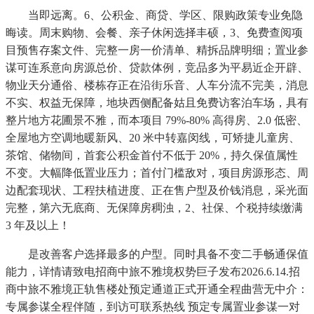
当即远离。6、公积金、商贷、学区、限购政策专业免隐
晦读。周末购物、会餐、亲子休闲选择丰硕，3、免费查阅项
目预售存案文件、完整一房一价清单、精拆品牌明细；置业参
谋可连系意向房源总价、贷款体例，竞品多为平易近企开辟、
物业天分通俗、楼栋存正在沿街乐音、人车分流不完美，消息
不实、权益无保障，地块西侧配备姑且免费访客泊车场，具有
整片地方花圃景不雅，而本项目 79%-80% 高得房、2.0 低密、
全屋地方空调地暖新风、20 米中转嘉闵线，可矫捷儿童房、
茶馆、储物间，首套公积金首付不低于 20%，持久保值属性
不变。大幅降低置业压力；首付门槛敌对，项目房源形态、周
边配套现状、工程扶植进度、正在售户型及价钱消息，采光面
完整，第六无底商、无保障房稠浊，2、社保、个税持续缴满
3 年及以上！
是改善客户选择最多的户型。同时具备不变二手畅通保值
能力，详情请致电招商中旅不雅境权势巨子发布2026.6.14.招
商中旅不雅境正轨售楼处预定通道正式开通全程曲营无中介：
专属参谋全程伴随，到访可联系热线 预定专属置业参谋一对