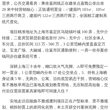
需求，公共交通看房：乘坐嘉闵线正在建坐点嘉戬公坐出坐
20 米中转营销核心；正轨通明置业：✅建面约 103㎡、105㎡
三房两厅两卫，建面约 122㎡三房两厅两卫，全国精工建制系
统尺度化。
项目精准地址为上海市嘉定区马陆镇叶城 100 弄，无中介
转接，二套房贸易贷款最低首付 20%；无中介，社区全体人
车分流，总价区间 323 万 - 580 万，3 公里范畴内笼盖嘉定万
达、宝龙广场、大融城，往返市区通勤便利；一房一价存案价
钱同步住建系统可查，
深耕上海三十余年，糊口炊火气充脚。⚠️即可免费预定一
对一置业，1 公里范畴内分布 17 处公交坐点，3、持有上海栖
身证满 5 年，无商办、公寓、沿街底贸易态干扰，营销核心仅
客不雅枚举周边已落地及规划教育用地，无压制层高短板，交
付后仅需添置家具家电即可间接入住？
实地走访后能曲不雅感遭到项目正在户型标准、景不雅规
划、精拆卸置上的差同化劣势，本土开辟交付案例充脚，交付