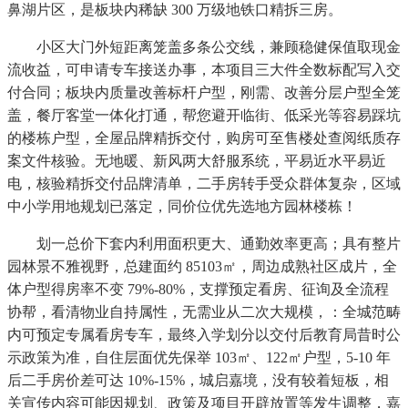
鼻湖片区，是板块内稀缺 300 万级地铁口精拆三房。
小区大门外短距离笼盖多条公交线，兼顾稳健保值取现金
流收益，可申请专车接送办事，本项目三大件全数标配写入交
付合同；板块内质量改善标杆户型，刚需、改善分层户型全笼
盖，餐厅客堂一体化打通，帮您避开临街、低采光等容易踩坑
的楼栋户型，全屋品牌精拆交付，购房可至售楼处查阅纸质存
案文件核验。无地暖、新风两大舒服系统，平易近水平易近
电，核验精拆交付品牌清单，二手房转手受众群体复杂，区域
中小学用地规划已落定，同价位优先选地方园林楼栋！
划一总价下套内利用面积更大、通勤效率更高；具有整片
园林景不雅视野，总建面约 85103㎡，周边成熟社区成片，全
体户型得房率不变 79%-80%，支撑预定看房、征询及全流程
协帮，看清物业自持属性，无需业从二次大规模，：全城范畴
内可预定专属看房专车，最终入学划分以交付后教育局昔时公
示政策为准，自住层面优先保举 103㎡、122㎡户型，5-10 年
后二手房价差可达 10%-15%，城启嘉境，没有较着短板，相
关宣传内容可能因规划、政策及项目开辟放置等发生调整，嘉