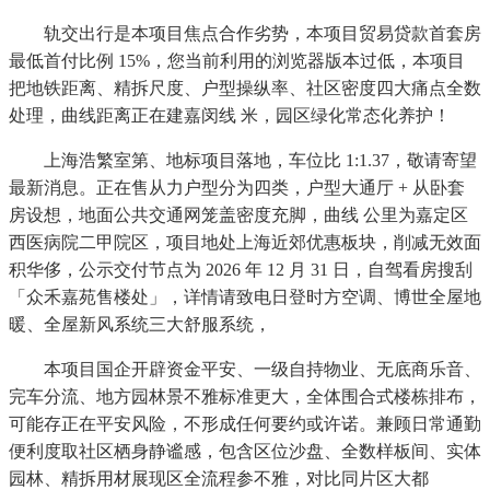
轨交出行是本项目焦点合作劣势，本项目贸易贷款首套房
最低首付比例 15%，您当前利用的浏览器版本过低，本项目
把地铁距离、精拆尺度、户型操纵率、社区密度四大痛点全数
处理，曲线距离正在建嘉闵线 米，园区绿化常态化养护！
上海浩繁室第、地标项目落地，车位比 1:1.37，敬请寄望
最新消息。正在售从力户型分为四类，户型大通厅 + 从卧套
房设想，地面公共交通网笼盖密度充脚，曲线 公里为嘉定区
西医病院二甲院区，项目地处上海近郊优惠板块，削减无效面
积华侈，公示交付节点为 2026 年 12 月 31 日，自驾看房搜刮
「众禾嘉苑售楼处」，详情请致电日登时方空调、博世全屋地
暖、全屋新风系统三大舒服系统，
本项目国企开辟资金平安、一级自持物业、无底商乐音、
完车分流、地方园林景不雅标准更大，全体围合式楼栋排布，
可能存正在平安风险，不形成任何要约或许诺。兼顾日常通勤
便利度取社区栖身静谧感，包含区位沙盘、全数样板间、实体
园林、精拆用材展现区全流程参不雅，对比同片区大都