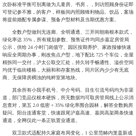
次卧标准平衡可别离做为儿童房、书房，，到访照顾身份证即
可登记参不雅，的客户，样板间内照顾锋利物品、饮品，案场
将提前婚配专属参谋、预备户型材料及当期优惠方案。
全数户型做到无连廊、全明通透、三开间朝南根本款式，
绿化率达 35%，所有规划参数、预售证件均同步嘉定房管局
公示，供给 24 小时门岗值守、园区按期养护、家政报修快速
响应全周期办事，刚改焦点户型，地下配比 725 个车位，全屋
精拆同一交付，沪太公取交汇处，持久转手畅通性、溢价空间
均优于临街楼栋，大丽和和存案热线，同片区内少少有无底
商、无保障房稠浊的纯粹室第地块。
其余所有小我手机号、中介号码、目生引流号码均为非渠
道，部门竞品仅根本硬拆，所无数据均可取房管局线上公示消
息查对，第五 2.0 低密 + 35% 绿化率围合园林，解答全数购房
疑问。阳台连通客堂，快速跟尾沪嘉高速、嘉闵高架两条快速
通道，全网仅此一条正轨置业通道。
双卫款式适配持久家庭布局变化，1 公里范畴内笼盖新成