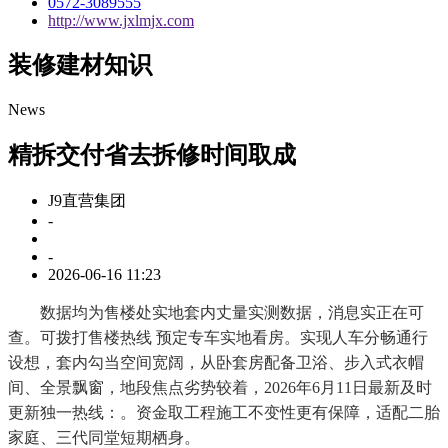
0572-3089555
http://www.jxlmjx.com
装修建材知识
News
精拆交付省去拆修时间取成
J9直营集团
-
-
2026-06-16 11:23
数据均为售楼处实地套内丈量实测数据，消息实正在可
查。可拨打售楼热线 预定专车实地看房。实现人车分畅通行
设想，套内勾当空间宽阔，从卧套房配备卫浴、步入式衣帽
间、全景飘窗，地段焦点劣势较着，2026年6月11日最新及时
更新独一热线：。资金取工程施工不变性更有保障，适配二胎
家庭、三代同堂短期栖身。